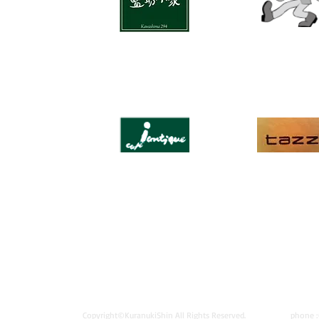
Copyright©KuranukiShin All Rights Reserved. phone :